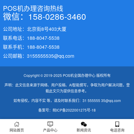
POS机办理咨询热线
微信：158-0286-3460
公司地址：北京街8号403大厦
联系电话：188-8047-5538
联系手机：188-8047-5538
公司邮箱：3155555535@qq.com
Copyright © 2019-2025 POS机全国办理中心 版权所有
声明：此文信息来源于网络、用户投稿、AI智能撰写，争取为用户解决问题，登
载此文只为提供信息参考。
如有侵权，内容不实 等，请及时联系我们：31 555555 35@qq.com
备案号：
皖ICP备2022001275号-18
网站首页
产品中心
新闻资讯
电话咨询