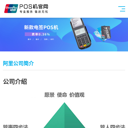
阿里公司简介
公司介绍