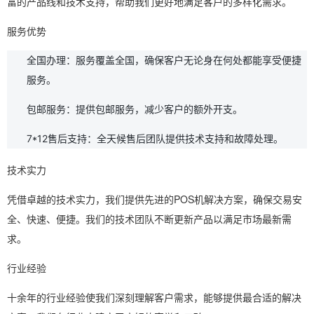
富的产品线和技术支持，帮助我们更好地满足客户的多样化需求。
服务优势
全国办理：服务覆盖全国，确保客户无论身在何处都能享受便捷
服务。
包邮服务：提供包邮服务，减少客户的额外开支。
7*12售后支持：全天候售后团队提供技术支持和故障处理。
技术实力
凭借卓越的技术实力，我们提供先进的POS机解决方案，确保交易安
全、快速、便捷。我们的技术团队不断更新产品以满足市场最新需
求。
行业经验
十余年的行业经验使我们深刻理解客户需求，能够提供最合适的解决