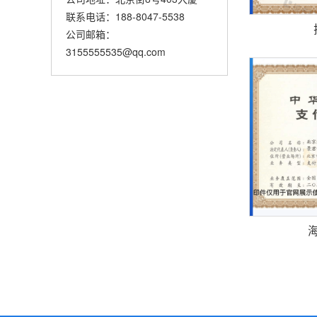
联系电话：188-8047-5538
公司邮箱：
3155555535@qq.com