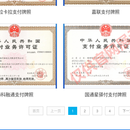
拉卡拉支付牌照
嘉联支付牌照
海科融通支付牌照
国通星驿付支付牌照
首页
上一页
1
2
3
4
下一