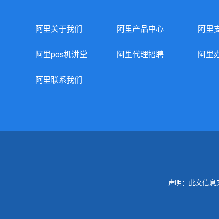
阿里关于我们
阿里产品中心
阿里
阿里pos机讲堂
阿里代理招聘
阿里
阿里联系我们
声明：此文信息